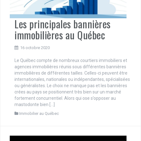
Les principales bannières
immobilières au Québec
16 octobre 2020
Le Québec compte de nombreux courtiers immobiliers et
agences immobilières réunis sous différentes bannières
immobilières de différentes tailles. Celles-ci peuvent être
internationales, nationales ou indépendantes, spécialisées
ou généralistes. Le choix ne manque pas et les bannières
crées au pays se positionnent très bien sur un marché
fortement concurrentiel. Alors qui ose s’opposer au
mastodonte bien […]
Immobilier au Québec